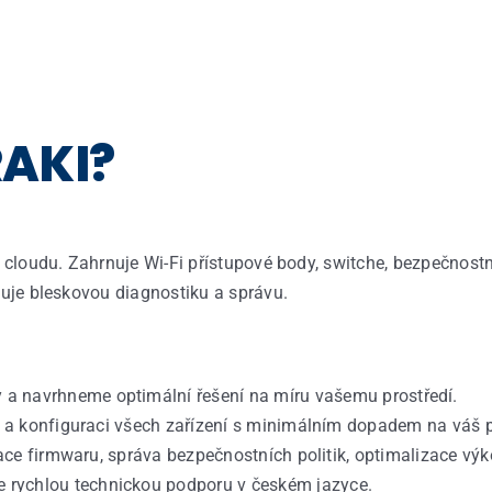
RAKI?
z
cloudu
.
Zahrnuje
Wi-Fi
přístupové
body,
switche
,
bezpečnostn
uje
bleskovou
diagnostiku
a
správu
.
y
a
navrhneme
optimální
řešení
na
míru
vašemu
prostředí
.
a
konfiguraci
všech
zařízení
s
minimálním
dopadem
na
váš
ace
firmwaru
,
správa
bezpečnostních
politik
,
optimalizace
výk
e
rychlou
technickou
podporu
v
českém
jazyce
.