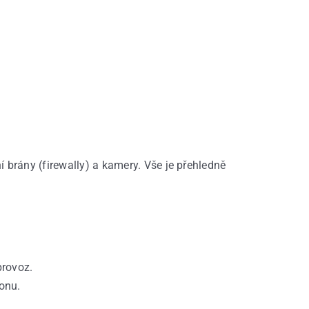
í
brány
(
firewally
) a
kamery
.
Vše
je
přehledně
provoz
.
onu
.