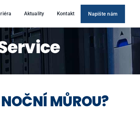
Napište nám
riéra
Aktuality
Kontakt
Service
NOČNÍ
MŮROU
?