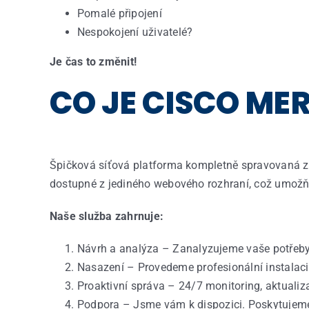
Pomalé
připojení
Nespokojení
uživatelé
?
Je čas to změnit!
CO JE CISCO ME
Špičková
síťová
platforma
kompletně
spravovaná
dostupné
z
jediného
webového
rozhraní
,
což
umožň
Naše služba zahrnuje:
Návrh
a
analýza
–
Zanalyzujeme
vaše
potřeb
Nasazení
–
Provedeme
profesionální
instalaci
Proaktivní
správa
–
24/7 monitoring,
aktualiz
Podpora
–
Jsme
vám
k
dispozici
.
Poskytujem