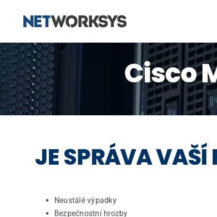
Skip
to
content
Cisco 
JE
SPRÁVA
VAŠÍ
Neustálé
výpadky
Bezpečnostní
hrozby