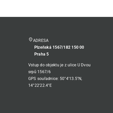
place
ADRESA
Plzeňská 1567/182 150 00
Praha 5
Vstup do objektu je z ulice U Dvou
srpů 1567/6
GPS souřadnice: 50°4'13.5"N,
14°22'22.4"E