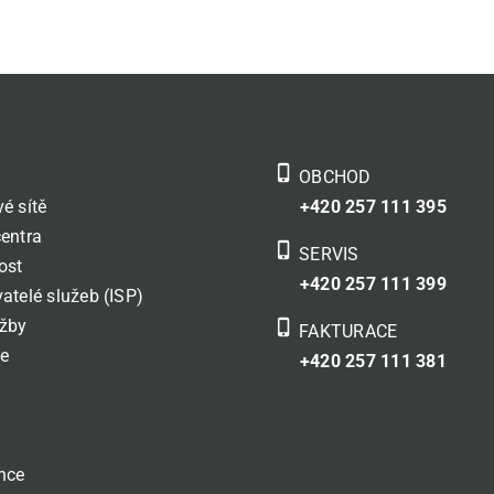
phone_iphone
OBCHOD
é sítě
+420 257 111 395
entra
phone_iphone
SERVIS
ost
+420 257 111 399
atelé služeb (ISP)
užby
phone_iphone
FAKTURACE
ce
+420 257 111 381
y
nce