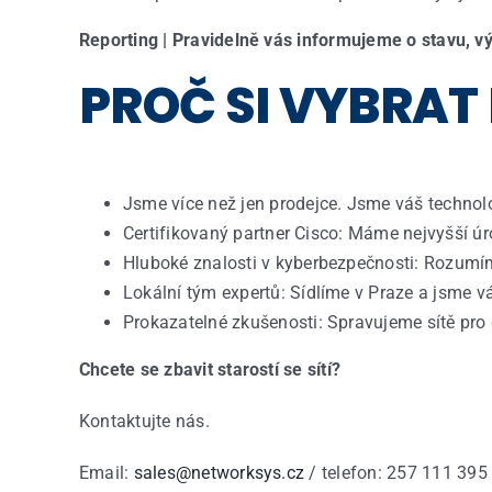
Reporting | Pravidelně vás informujeme o stavu, vý
​PROČ SI VYBRA
Jsme
více
než
jen
prodejce
.
Jsme
váš
technol
Certifikovaný
partner Cisco:
Máme
nejvyšší
úr
Hluboké
znalosti
v
kyberbezpečnosti
:
Rozumí
Lokální
tým
expertů
:
Sídlíme
v
Praze
a
jsme
v
Prokazatelné
zkušenosti
:
Spravujeme
sítě
pro
Chcete se zbavit starostí se sítí?
Kontaktujte nás.
Email:
sales
@networksys.cz
/
telefon
: 257 111 395