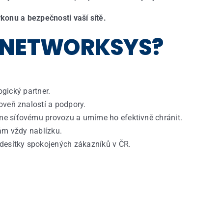
konu a bezpečnosti vaší sítě.
T NETWORKSYS?
ogický
partner.
oveň
znalostí
a
podpory
.
me
síťovému
provozu
a
umíme
ho
efektivně
chránit
.
ám
vždy
nablízku
.
desítky
spokojených
zákazníků
v ČR.