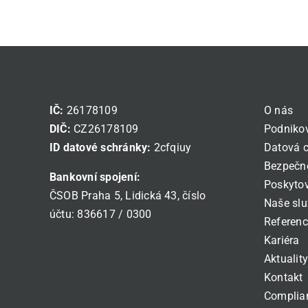
IČ:
26178109
O nás
DIČ:
CZ26178109
Podnikov
ID datové schránky:
2cfqiuy
Datová c
Bezpečn
Bankovní spojení:
Poskytov
ČSOB Praha 5, Lidická 43, číslo
Naše sl
účtu: 836617 / 0300
Referen
Kariéra
Aktualit
Kontakt
Complia