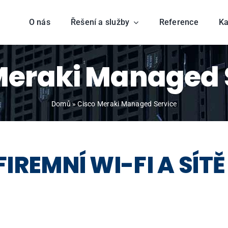
O nás
Řešení a služby
Reference
Ka
Meraki Managed 
Domů
»
Cisco Meraki Managed Service
FIREMNÍ
WI-FI A
SÍTĚ